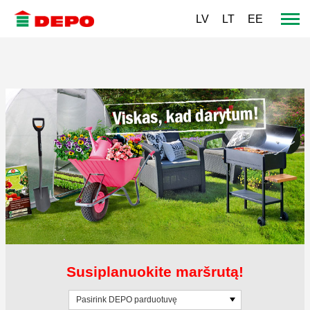
LV
LT
EE
Susiplanuokite maršrutą!