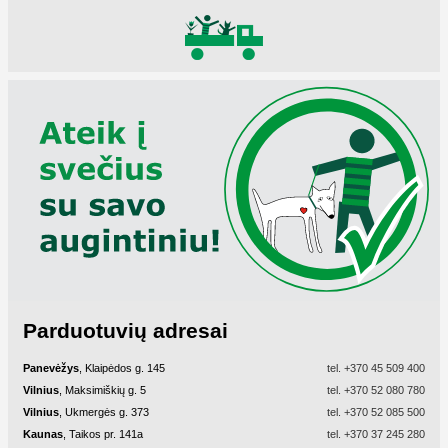
Parduotuvių adresai
Panevėžys
, Klaipėdos g. 145
tel.
+370 45 509 400
Vilnius
, Maksimiškių g. 5
tel.
+370 52 080 780
Vilnius
, Ukmergės g. 373
tel.
+370 52 085 500
Kaunas
, Taikos pr. 141a
tel.
+370 37 245 280