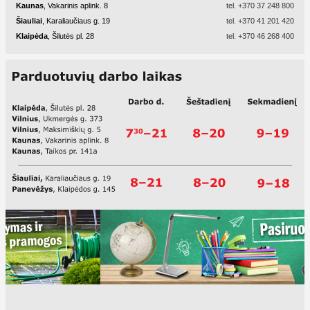
Kaunas
, Vakarinis aplink. 8
tel.
+370 37 248 800
Šiauliai
, Karaliaučiaus g. 19
tel.
+370 41 201 420
Klaipėda
, Šilutės pl. 28
tel.
+370 46 268 400