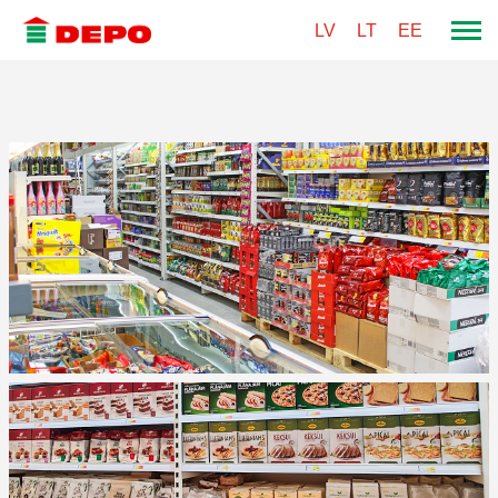
LV
LT
EE