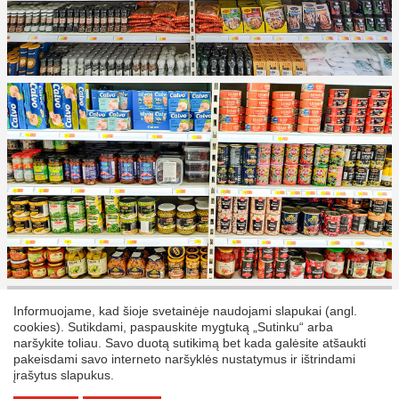
Darbo laikas
Žemėlapis
Namams
Maisto produktai
Skintos gėlės
Sodui
Informuojame, kad šioje svetainėje naudojami slapukai (angl.
Zooprekės
Remontui
Statybai
Mokyklai
Poilsiui
Automobiliams Dviračiams
cookies). Sutikdami, paspauskite mygtuką „Sutinku“ arba
naršykite toliau. Savo duotą sutikimą bet kada galėsite atšaukti
Technika
Paslaugos
Darbas DEPO
Darome kartu
DEPO online
pakeisdami savo interneto naršyklės nustatymus ir ištrindami
Videosiužetai
Informacija klientams
Slapukai
Privatumo politika
įrašytus slapukus.
Dažniausiai užduodami klausimai
REKVIZITAI
Sąskaitos faktūros