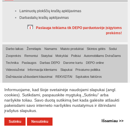
Laminuotų plokščių kraštų apklijavimas
Darbastalių kraštų apklijavimas
Paslauga teikiama tik DEPO parduotuvėje įsigytoms
prekėms!
Darbo laikas
Žemėlapis
Namams
Maisto produktai
Skintos gėlės
Sodui
Zooprekės
Remontui
Statybai
Mokyklai
Poilsiui
Automobiliams Dviračiams
Technika
Paslaugos
Darbas DEPO
Darome kartu
DEPO online
Videosiužetai
Informacija klientams
Slapukai
Privatumo politika
Dažniausiai užduodami klausimai
REKVIZITAI
Sąskaitos faktūros
© 2026, DEPO DIY LT UAB
Informuojame, kad šioje svetainėje naudojami slapukai (angl.
cookies). Sutikdami, paspauskite mygtuką „Sutinku“ arba
naršykite toliau. Savo duotą sutikimą bet kada galėsite atšaukti
pakeisdami savo interneto naršyklės nustatymus ir ištrindami
įrašytus slapukus.
Išsamiau >>
Sutinku
Nesutinku