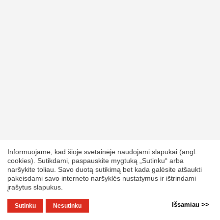
Informuojame, kad šioje svetainėje naudojami slapukai (angl.
cookies). Sutikdami, paspauskite mygtuką „Sutinku“ arba
naršykite toliau. Savo duotą sutikimą bet kada galėsite atšaukti
pakeisdami savo interneto naršyklės nustatymus ir ištrindami
įrašytus slapukus.
Išsamiau >>
Sutinku
Nesutinku