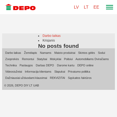
LV
LT
EE
Darbo laikas
Krisjanis
No posts found
Darbo laikas
Žemėlapis
Namams
Maisto produktai
Skintos gėlės
Sodui
Zooprekės
Remontui
Statybai
Mokyklai
Poilsiui
Automobiliams Dviračiams
Technika
Paslaugos
Darbas DEPO
Darome kartu
DEPO online
Videosiužetai
Informacija klientams
Slapukai
Privatumo politika
Dažniausiai užduodami klausimai
REKVIZITAI
Sąskaitos faktūros
© 2026, DEPO DIY LT UAB