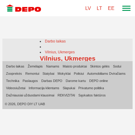
LV
LT
EE
Darbo laikas
Vilnius, Ukmerges
Vilnius, Ukmerges
Darbo laikas
Žemėlapis
Namams
Maisto produktai
Skintos gėlės
Sodui
Zooprekės
Remontui
Statybai
Mokyklai
Poilsiui
Automobiliams Dviračiams
Technika
Paslaugos
Darbas DEPO
Darome kartu
DEPO online
Videosiužetai
Informacija klientams
Slapukai
Privatumo politika
Dažniausiai užduodami klausimai
REKVIZITAI
Sąskaitos faktūros
© 2026, DEPO DIY LT UAB