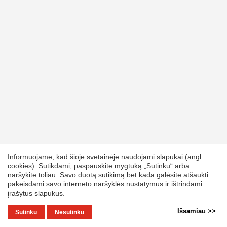
Informuojame, kad šioje svetainėje naudojami slapukai (angl.
cookies). Sutikdami, paspauskite mygtuką „Sutinku“ arba
naršykite toliau. Savo duotą sutikimą bet kada galėsite atšaukti
pakeisdami savo interneto naršyklės nustatymus ir ištrindami
įrašytus slapukus.
Išsamiau >>
Sutinku
Nesutinku