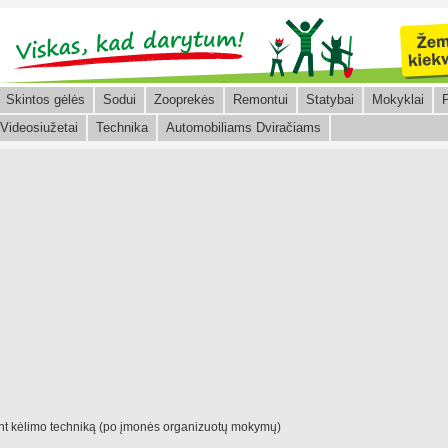
Skintos gėlės
Sodui
Zooprekės
Remontui
Statybai
Mokyklai
P
Videosiužetai
Technika
Automobiliams Dviračiams
jant kėlimo techniką (po įmonės organizuotų mokymų)