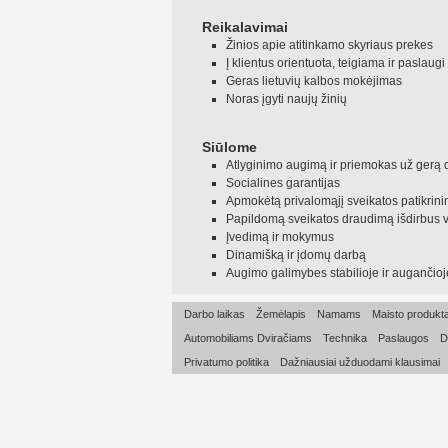
Reikalavimai
Žinios apie atitinkamo skyriaus prekes
Į klientus orientuota, teigiama ir paslau
Geras lietuvių kalbos mokėjimas
Noras įgyti naujų žinių
Siūlome
Atlyginimo augimą ir priemokas už gerą d
Socialines garantijas
Apmokėtą privalomąjį sveikatos patikrin
Papildomą sveikatos draudimą išdirbus 
Įvedimą ir mokymus
Dinamišką ir įdomų darbą
Augimo galimybes stabilioje ir augančioj
Darbo laikas
Žemėlapis
Namams
Maisto produkta
Automobiliams Dviračiams
Technika
Paslaugos
D
Privatumo politika
Dažniausiai užduodami klausimai