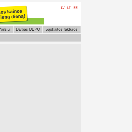
LV
LT
EE
oilsiui
Darbas DEPO
Sąskaitos faktūros