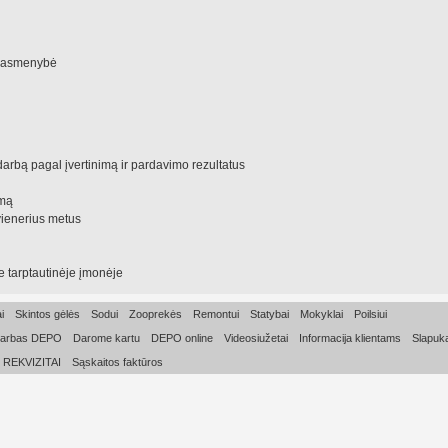
gi asmenybė
arbą pagal įvertinimą ir pardavimo rezultatus
imą
vienerius metus
e tarptautinėje įmonėje
i
Skintos gėlės
Sodui
Zooprekės
Remontui
Statybai
Mokyklai
Poilsiui
arbas DEPO
Darome kartu
DEPO online
Videosiužetai
Informacija klientams
Slapuka
REKVIZITAI
Sąskaitos faktūros