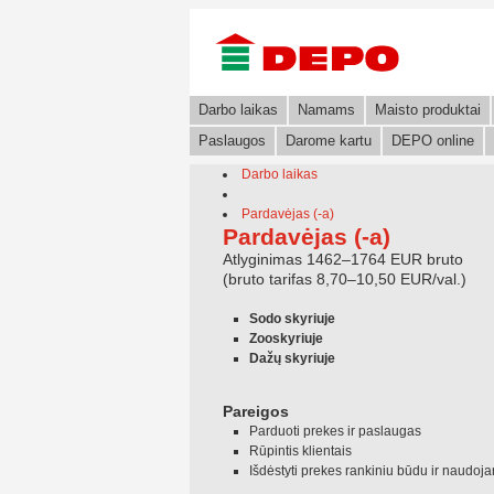
Darbo laikas
Namams
Maisto produktai
Paslaugos
Darome kartu
DEPO online
Darbo laikas
Pardavėjas (-a)
Pardavėjas (-a)
Atlyginimas 1462–1764 EUR bruto
(bruto tarifas 8,70–10,50 EUR/val.)
Sodo skyriuje
Zooskyriuje
Dažų skyriuje
Pareigos
Parduoti prekes ir paslaugas
Rūpintis klientais
Išdėstyti prekes rankiniu būdu ir naudo