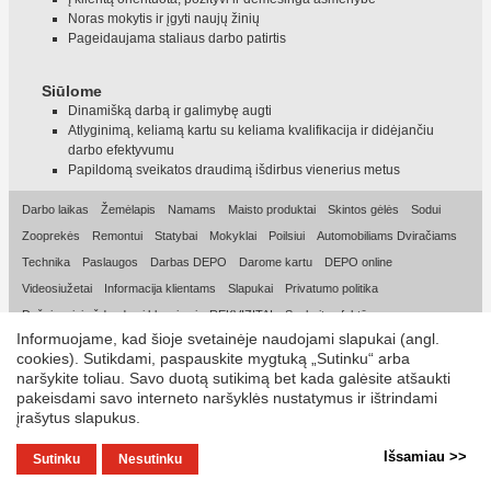
Noras mokytis ir įgyti naujų žinių
Pageidaujama staliaus darbo patirtis
Siūlome
Dinamišką darbą ir galimybę augti
Atlyginimą, keliamą kartu su keliama kvalifikacija ir didėjančiu
darbo efektyvumu
Papildomą sveikatos draudimą išdirbus vienerius metus
Darbo laikas
Žemėlapis
Namams
Maisto produktai
Skintos gėlės
Sodui
Zooprekės
Remontui
Statybai
Mokyklai
Poilsiui
Automobiliams Dviračiams
Technika
Paslaugos
Darbas DEPO
Darome kartu
DEPO online
Videosiužetai
Informacija klientams
Slapukai
Privatumo politika
Dažniausiai užduodami klausimai
REKVIZITAI
Sąskaitos faktūros
Informuojame, kad šioje svetainėje naudojami slapukai (angl.
© 2026, DEPO DIY LT UAB
cookies). Sutikdami, paspauskite mygtuką „Sutinku“ arba
naršykite toliau. Savo duotą sutikimą bet kada galėsite atšaukti
pakeisdami savo interneto naršyklės nustatymus ir ištrindami
įrašytus slapukus.
Išsamiau >>
Sutinku
Nesutinku