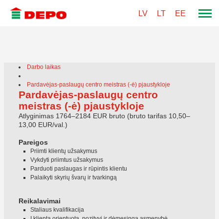
LV
LT
EE
Darbo laikas
Pardavėjas-paslaugų centro meistras (-ė) pjaustykloje
Pardavėjas-paslaugų centro
meistras (-ė) pjaustykloje
Atlyginimas 1764–2184 EUR bruto (bruto tarifas 10,50–
13,00 EUR/val.)
Pareigos
Priimti klientų užsakymus
Vykdyti priimtus užsakymus
Parduoti paslaugas ir rūpintis klientu
Palaikyti skyrių švarų ir tvarkingą
Reikalavimai
Staliaus kvalifikacija
Į klientą orientuota, pozityvi ir dėmesinga asmenybė