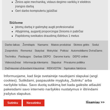
Žinios apie mechaniką, vidaus degimo variklių ir elektros
įrangos darbą
Geri darbo kompiuteriu įgūdžiai
Siūlome
Įdomų darbą ir galimybę augti profesionaliai
Atlyginimą, augantį proporcingai žinioms ir patirčiai
Papildomą sveikatos draudimą išdirbus 1 metus
Darbo laikas
Žemėlapis
Namams
Maisto produktai
Skintos gėlės
Sodui
Zooprekės
Remontui
Statybai
Mokyklai
Poilsiui
Automobiliams Dviračiams
Technika
Paslaugos
Darbas DEPO
Darome kartu
DEPO online
Videosiužetai
Informacija klientams
Slapukai
Privatumo politika
Dažniausiai užduodami klausimai
REKVIZITAI
Sąskaitos faktūros
Informuojame, kad šioje svetainėje naudojami slapukai (angl.
© 2026, DEPO DIY LT UAB
cookies). Sutikdami, paspauskite mygtuką „Sutinku“ arba
naršykite toliau. Savo duotą sutikimą bet kada galėsite atšaukti
pakeisdami savo interneto naršyklės nustatymus ir ištrindami
įrašytus slapukus.
Išsamiau >>
Sutinku
Nesutinku