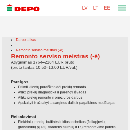
LV
LT
EE
Darbo laikas
Remonto serviso meistras (-ė)
Remonto serviso meistras (-ė)
Atlyginimas 1764–2184 EUR bruto
(bruto tarifas 10,50–13,00 EUR/val.)
Pareigos
Priimti klientų paraiškas dėl prekių remonto
Atlikti prekių diagnostiką ir parengti išvadas
Atlikti prekių remonto ir priežiūros darbus
Apskaityti ir užsakyti atsargines dalis ir pagalbines medžiagas
Reikalavimai
Elektrinių įrankių, buitinės ir kitos technikos (žoliapjovių,
grandininių pjūklų, vandens siurblių ir t.t.) remontavimo patirtis