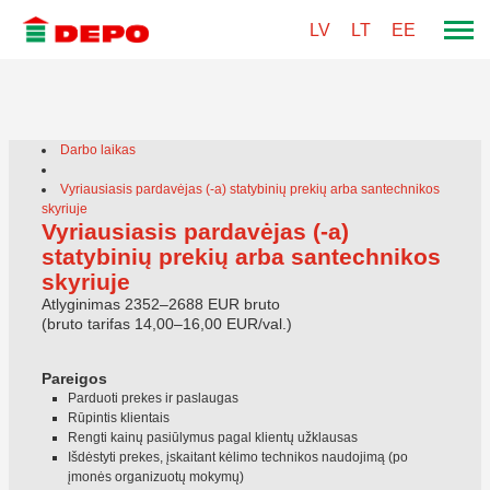
LV
LT
EE
Darbo laikas
Vyriausiasis pardavėjas (-a) statybinių prekių arba santechnikos
skyriuje
Vyriausiasis pardavėjas (-a)
statybinių prekių arba santechnikos
skyriuje
Atlyginimas 2352–2688 EUR bruto
(bruto tarifas 14,00–16,00 EUR/val.)
Pareigos
Parduoti prekes ir paslaugas
Rūpintis klientais
Rengti kainų pasiūlymus pagal klientų užklausas
Išdėstyti prekes, įskaitant kėlimo technikos naudojimą (po
įmonės organizuotų mokymų)