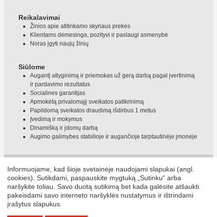
Reikalavimai
Žinios apie atitinkamo skyriaus prekes
Klientams dėmesinga, pozityvi ir paslaugi asmenybė
Noras įgyti naujų žinių
Siūlome
Augantį atlyginimą ir priemokas už gerą darbą pagal įvertinimą
ir pardavimo rezultatus
Socialines garantijas
Apmokėtą privalomąjį sveikatos patikrinimą
Papildomą sveikatos draudimą išdirbus 1 metus
Įvedimą ir mokymus
Dinamišką ir įdomų darbą
Augimo galimybes stabilioje ir augančioje tarptautinėje įmonėje
Darbo laikas
Žemėlapis
Namams
Maisto produktai
Skintos gėlės
Sodui
Informuojame, kad šioje svetainėje naudojami slapukai (angl.
Zooprekės
Remontui
Statybai
Mokyklai
Poilsiui
Automobiliams Dviračiams
cookies). Sutikdami, paspauskite mygtuką „Sutinku“ arba
naršykite toliau. Savo duotą sutikimą bet kada galėsite atšaukti
Technika
Paslaugos
Darbas DEPO
Darome kartu
DEPO online
pakeisdami savo interneto naršyklės nustatymus ir ištrindami
Videosiužetai
Informacija klientams
Slapukai
Privatumo politika
įrašytus slapukus.
Dažniausiai užduodami klausimai
REKVIZITAI
Sąskaitos faktūros