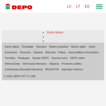
LV
LT
EE
Darbo laikas
Darbo laikas
Žemėlapis
Namams
Maisto produktai
Skintos gėlės
Sodui
Zooprekės
Remontui
Statybai
Mokyklai
Poilsiui
Automobiliams Dviračiams
Technika
Paslaugos
Darbas DEPO
Darome kartu
DEPO online
Videosiužetai
Informacija klientams
Slapukai
Privatumo politika
Dažniausiai užduodami klausimai
REKVIZITAI
Sąskaitos faktūros
© 2026, DEPO DIY LT UAB