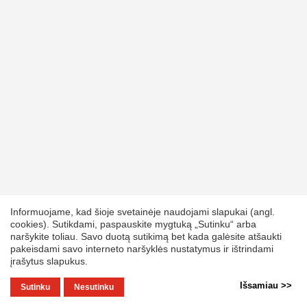
Informuojame, kad šioje svetainėje naudojami slapukai (angl.
cookies). Sutikdami, paspauskite mygtuką „Sutinku“ arba
naršykite toliau. Savo duotą sutikimą bet kada galėsite atšaukti
pakeisdami savo interneto naršyklės nustatymus ir ištrindami
įrašytus slapukus.
Išsamiau >>
Sutinku
Nesutinku