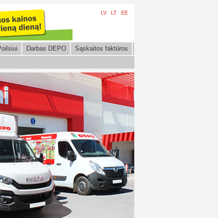
LV
LT
EE
oilsiui
Darbas DEPO
Sąskaitos faktūros