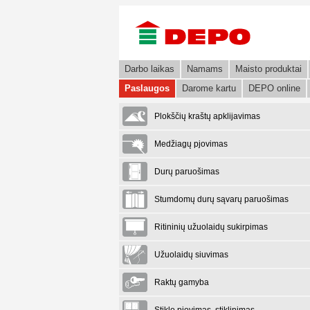
Darbo laikas
Namams
Maisto produktai
Paslaugos
Darome kartu
DEPO online
Plokščių kraštų apklijavimas
Medžiagų pjovimas
Durų paruošimas
Stumdomų durų sąvarų paruošimas
Ritininių užuolaidų sukirpimas
Užuolaidų siuvimas
Raktų gamyba