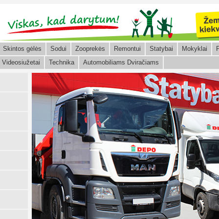
Skintos gėlės
Sodui
Zooprekės
Remontui
Statybai
Mokyklai
P
Videosiužetai
Technika
Automobiliams Dviračiams