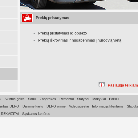
Prekių pristatymas
Prekių pristatymas iki objekto
Prekių iškrovimas ir nugabenimas į nurodytą vietą
Paslauga teikiam
i
Skintos gėlės
Sodui
Zooprekės
Remontui
Statybai
Mokyklai
Poilsiui
arbas DEPO
Darome kartu
DEPO online
Videosiužetai
Informacija klientams
Slapuka
REKVIZITAI
Sąskaitos faktūros