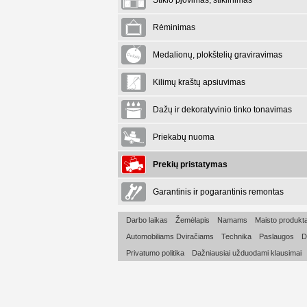
Stiklo pjovimas, stiklinimas
Rėminimas
Medalionų, plokštelių graviravimas
Kilimų kraštų apsiuvimas
Dažų ir dekoratyvinio tinko tonavimas
Priekabų nuoma
Prekių pristatymas
Garantinis ir pogarantinis remontas
Darbo laikas
Žemėlapis
Namams
Maisto produkta
Automobiliams Dviračiams
Technika
Paslaugos
D
Privatumo politika
Dažniausiai užduodami klausimai