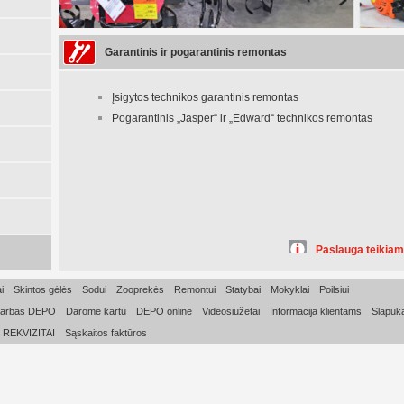
Garantinis ir pogarantinis remontas
Įsigytos technikos garantinis remontas
Pogarantinis „Jasper“ ir „Edward“ technikos remontas
Paslauga teikiam
i
Skintos gėlės
Sodui
Zooprekės
Remontui
Statybai
Mokyklai
Poilsiui
arbas DEPO
Darome kartu
DEPO online
Videosiužetai
Informacija klientams
Slapuka
REKVIZITAI
Sąskaitos faktūros