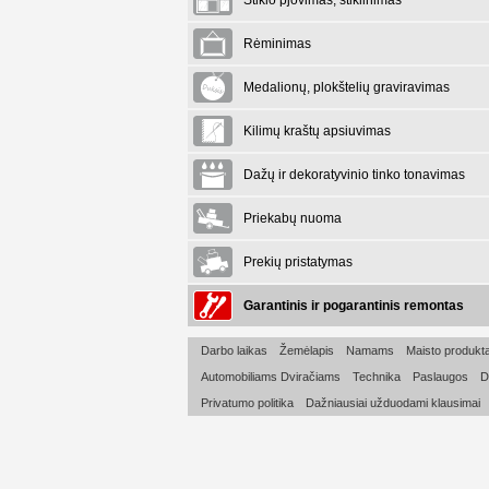
Stiklo pjovimas, stiklinimas
Rėminimas
Medalionų, plokštelių graviravimas
Kilimų kraštų apsiuvimas
Dažų ir dekoratyvinio tinko tonavimas
Priekabų nuoma
Prekių pristatymas
Garantinis ir pogarantinis remontas
Darbo laikas
Žemėlapis
Namams
Maisto produkta
Automobiliams Dviračiams
Technika
Paslaugos
D
Privatumo politika
Dažniausiai užduodami klausimai