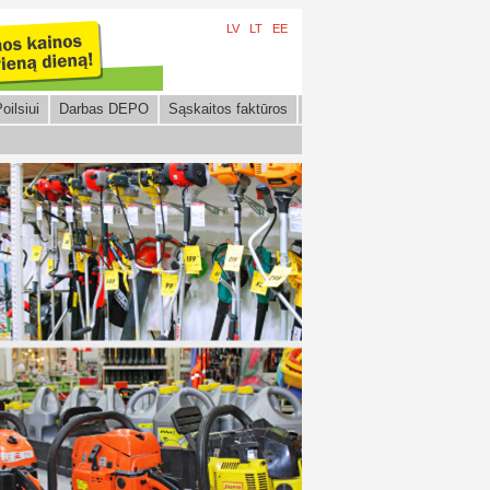
LV
LT
EE
oilsiui
Darbas DEPO
Sąskaitos faktūros