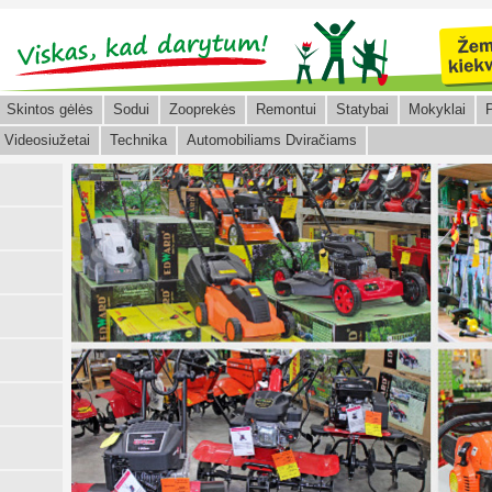
Skintos gėlės
Sodui
Zooprekės
Remontui
Statybai
Mokyklai
P
Videosiužetai
Technika
Automobiliams Dviračiams