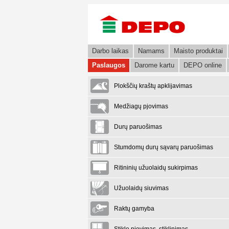
Darbo laikas
Namams
Maisto produktai
Paslaugos
Darome kartu
DEPO online
Plokščių kraštų apklijavimas
Medžiagų pjovimas
Durų paruošimas
Stumdomų durų sąvarų paruošimas
Ritininių užuolaidų sukirpimas
Užuolaidų siuvimas
Raktų gamyba